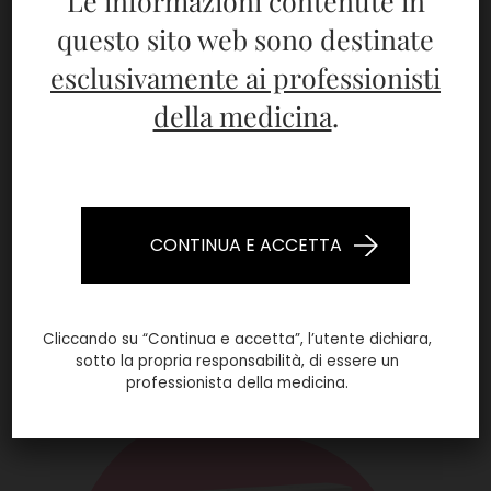
Le informazioni contenute in
Plenhyage XL?
questo sito web sono destinate
Ci sono effetti collaterali?
esclusivamente ai professionisti
della medicina
.
Quanto tempo ci vuole per vedere i
risultati?
Plenhyage XL è efficace solo per il viso?
CONTINUA E ACCETTA
Cliccando su “Continua e accetta”, l’utente dichiara,
Potrebbero interessarti:
sotto la propria responsabilità, di essere un
professionista della medicina.