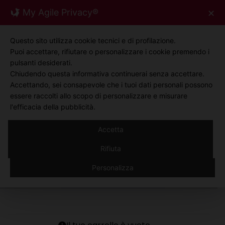
Skip
My Agile Privacy®
✕
0
to
content
Questo sito utilizza cookie tecnici e di profilazione.
Puoi accettare, rifiutare o personalizzare i cookie premendo i
pulsanti desiderati.
Chiudendo questa informativa continuerai senza accettare.
Accettando, sei consapevole che i tuoi dati personali possono
essere raccolti allo scopo di personalizzare e misurare
l'efficacia della pubblicità.
Accetta
CARRELLO
Rifiuta
Carrello
Personalizza