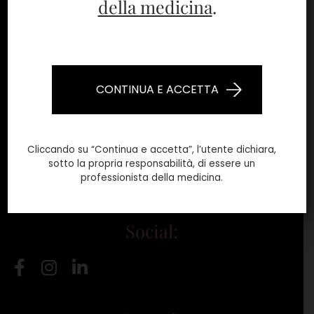
della medicina
.
Bioformula s.r.l.
Via del Lavoro, 4A/6
20865 Usmate Velate (MB)
CONTINUA E ACCETTA
Contatti:
Cliccando su “Continua e accetta”, l’utente dichiara,
Telefono:
+39 039 631751
sotto la propria responsabilità, di essere un
professionista della medicina.
Email:
info@bioformula.it
Social: