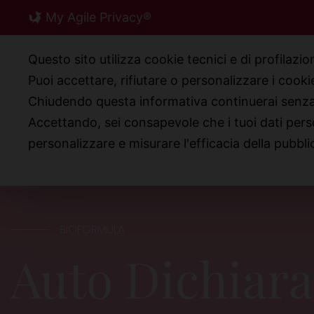
Skip
My Agile Privacy®
to
content
Questo sito utilizza cookie tecnici e di profilazi
Puoi accettare, rifiutare o personalizzare i cook
Chiudendo questa informativa continuerai senz
CHI SIAMO
PRODO
Accettando, sei consapevole che i tuoi dati pers
personalizzare e misurare l'efficacia della pubbli
BIOFORMULA
Auto Dichiara