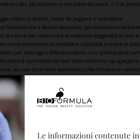
re il sito più inclusivo e semplice da usare. Tra le princi
aggio chiaro e diretto, facile da leggere e assimilare.
degua fluidamente a diversi dispositivi, garantendo un’espe
i di colore per assicurare la massima leggibilità di testi e
ono completamente accessibili e utilizzabili tramite la sola
imizzato per interagire efficacemente con i principali scree
ificativa è corredata da testi alternativi che ne spiegano 
gorosi, sia con strumenti automatici che attraverso verifich
ramento
stro sito non hanno ancora raggiunto la piena accessibili
on essere ancora pienamente compatibili con le tecnologi
orati da fonti terze potrebbero non avere sottotitoli compl
Le informazioni contenute in