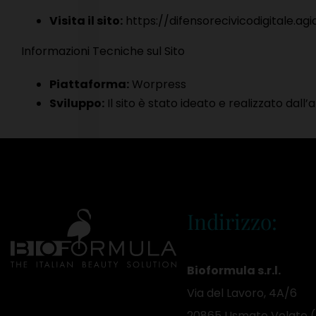
Visita il sito:
https://difensorecivicodigitale.agid
Informazioni Tecniche sul Sito
Piattaforma:
Worpress
Sviluppo:
Il sito è stato ideato e realizzato dall
Indirizzo:
Bioformula s.r.l.
Via del Lavoro, 4A/6
20865 Usmate Velate 