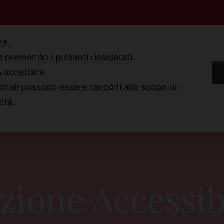
one.
ie premendo i pulsanti desiderati.
a accettare.
TTI
onali possono essere raccolti allo scopo di
cità.
zione Accessib