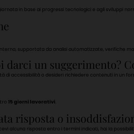
rnata in base ai progressi tecnologici e agli sviluppi nor
ne
nterna, supportata da analisi automatizzate, verifiche ma
oi darci un suggerimento? Co
oltà di accessibilità o desideri richiedere contenuti in un f
ntro
15 giorni lavorativi
.
ata risposta o insoddisfazio
i alcuna risposta entro i termini indicati, hai la possibilità