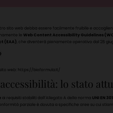
stro sito web debba essere facilmente fruibile e accoglient
ienamente le
Web Content Accessibility Guidelines (WCA
ct (EAA)
, che diventerà pienamente operativo dal 28 giu
?
ito web: https://bioformula.it/
ccessibilità: lo stato att
e
ai requisiti stabiliti dall’Allegato A della norma
UNI EN 30
onformità parziale è dovuta a specifiche aree su cui stia