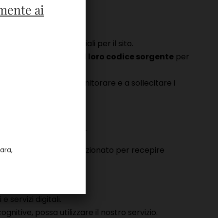
mente ai
parti
che sono essenziali per il sito.
nire direttamente sul loro codice sorgente
per
tta e continuerà a monitorare e a sollecitare i
ione futura
to e costantemente perfezionato per recepire
ara,
 servizi digitali.
nitive, possa utilizzare il nostro servizio.