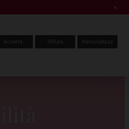
✕
Contatti
Accedi
Registrati
IT
Accetta
Rifiuta
Personalizza
NEWS
AREA MEDICI
ilità