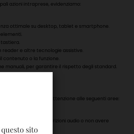
pali azioni intraprese, evidenziamo:
rienza ottimale su desktop, tablet e smartphone.
 elementi.
 tastiera.
n reader e altre tecnologie assistive.
il contenuto o la funzione.
e manuali, per garantire il rispetto degli standard.
tà. Stiamo dedicando attenzione alle seguenti aree:
e assistive.
eti, trascrizioni, descrizioni audio o non avere
 questo sito