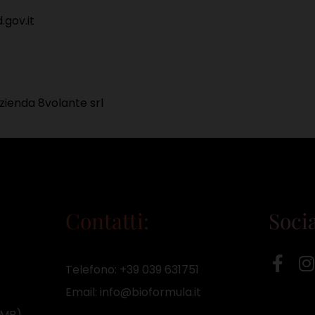
.gov.it
’azienda 8volante srl
Contatti:
Socia
Telefono:
+39 039 631751
Email:
info@bioformula.it
(MB)