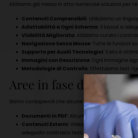
Abbiamo già messo in atto numerose soluzioni per rende
Contenuti Comprensibili
: Utilizziamo un lingu
Adattabilità a Ogni Schermo
: Il layout si a
Visibilità Migliorata
: Abbiamo curato i contrast
Navigazione Senza Mouse
: Tutte le funzioni s
Supporto per Ausili Tecnologici
: Il sito è ott
Immagini con Descrizione
: Ogni immagine sign
Metodologie di Controllo
: Effettuiamo test ri
Aree in fase di miglio
Siamo consapevoli che alcune parti o elementi del no
Documenti in PDF:
Alcuni file PDF potrebbero n
Contenuti Esterni:
Video o altri elementi incorp
adeguato contrasto testuale.