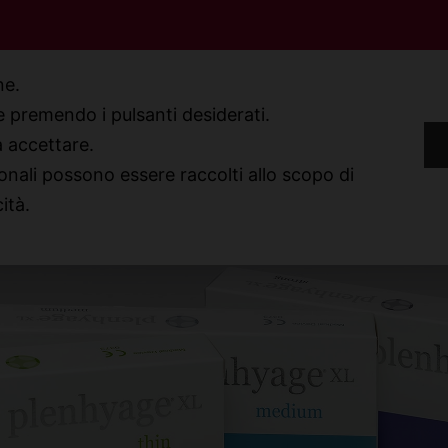
one.
ie premendo i pulsanti desiderati.
a accettare.
TTI
onali possono essere raccolti allo scopo di
cità.