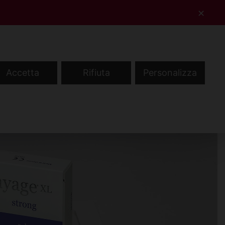
✕
Contatti
Accedi
Registrati
IT
Accetta
Rifiuta
Personalizza
NEWS
AREA MEDICI