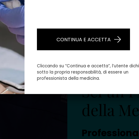
vitalizzazione
(3)
Soluzioni sterili
(
CONTINUA E ACCETTA
Cliccando su “Continua e accetta”, l’utente dichi
sotto la propria responsabilità, di essere un
professionista della medicina.
Sei un P
della Me
Professiona