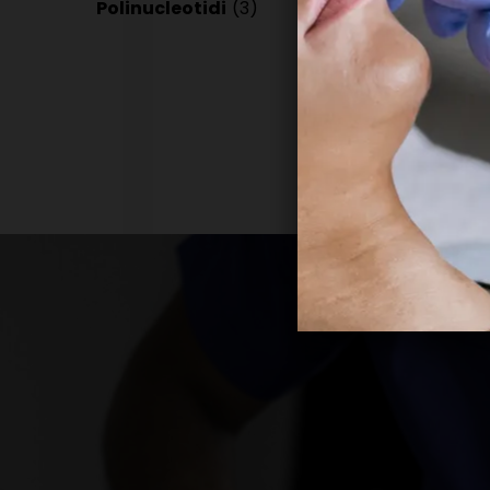
Polinucleotidi
(3)
Biori