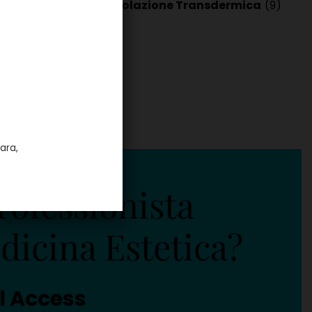
12)
Veicolazione Transdermica
(9)
ara,
rofessionista
dicina Estetica?
l Access