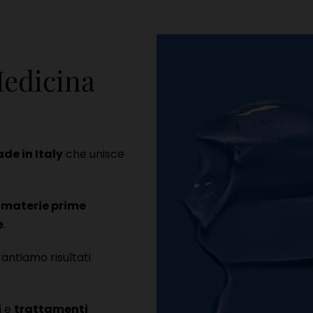
Medicina
de in Italy
che unisce
 materie prime
e
.
rantiamo risultati
i e
trattamenti