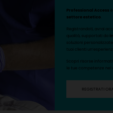
Professional Access
è 
settore estetico
.
Registrandoti, avrai ac
qualità, supportati da
i
soluzioni personalizzate 
tuoi clienti un’esperienz
Scopri risorse informat
le tue competenze nel
REGISTRATI OR