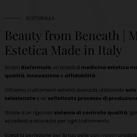
BIOFORMULA
Beauty from Beneath | 
Estetica Made in Italy
Scopri
Bioformula
, un brand di
medicina estetica ma
qualità
,
innovazione
e
affidabilità
.
Offriamo trattamenti estetici avanzati, utilizzando
solo
selezionate
e un
sofisticato processo di produzion
Grazie a un rigoroso
sistema di controllo qualità
, ga
eccellenti e sicurezza per ogni trattamento.
Scegli la perfezione per la tua pelle con i nostri prodott