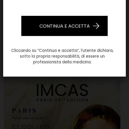
Bioformula @ SIES 2024
25th edition of the SIES-VALET International
CONTINUA E ACCETTA
Congress of Aesthetic Medicine and Surgery, 22-24
February 2024, [...]
Cliccando su “Continua e accetta”, l’utente dichiara,
LEGGI TUTTO
sotto la propria responsabilità, di essere un
professionista della medicina.