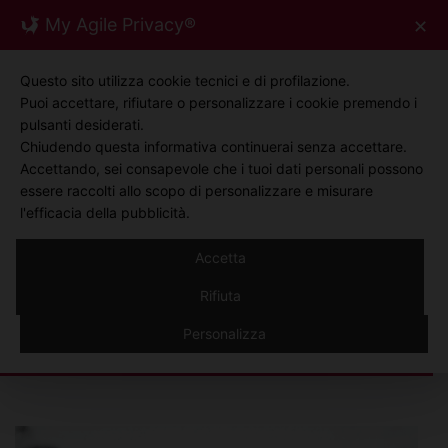
Skip
My Agile Privacy®
✕
0
to
content
Questo sito utilizza cookie tecnici e di profilazione.
Puoi accettare, rifiutare o personalizzare i cookie premendo i
pulsanti desiderati.
Chiudendo questa informativa continuerai senza accettare.
Accettando, sei consapevole che i tuoi dati personali possono
essere raccolti allo scopo di personalizzare e misurare
l'efficacia della pubblicità.
Accetta
BIOFORMULA
Rifiuta
News
Personalizza