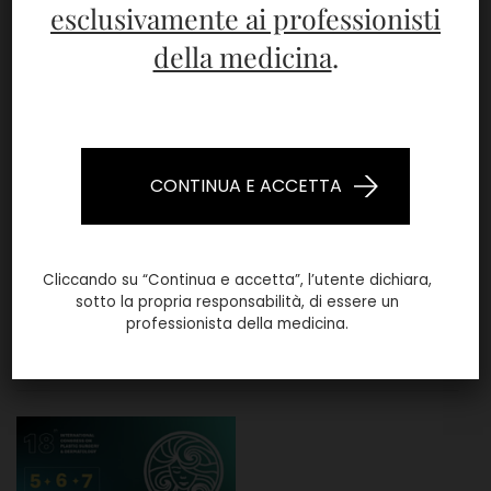
Bioformula @ AGORÀ 2025
esclusivamente ai professionisti
della medicina
.
CONTINUA E ACCETTA
Cliccando su “Continua e accetta”, l’utente dichiara,
sotto la propria responsabilità, di essere un
professionista della medicina.
Bioformula @ AMWC Dubai 2025