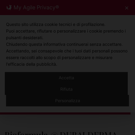
Skip
My Agile Privacy®
✕
0
to
content
Questo sito utilizza cookie tecnici e di profilazione.
Puoi accettare, rifiutare o personalizzare i cookie premendo i
pulsanti desiderati.
Chiudendo questa informativa continuerai senza accettare.
Accettando, sei consapevole che i tuoi dati personali possono
essere raccolti allo scopo di personalizzare e misurare
l'efficacia della pubblicità.
Accetta
NEWS
Rifiuta
News
Personalizza
Bioformula @ DUBAI DERMA